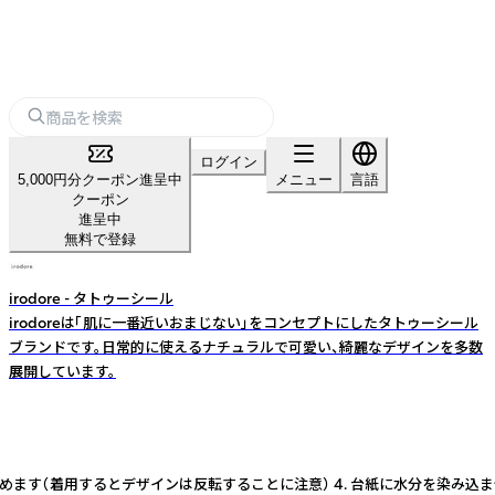
ログイン
5,000円分クーポン進呈中
メニュー
言語
クーポン
進呈中
無料で登録
irodore - タトゥーシール
irodoreは「肌に一番近いおまじない」をコンセプトにしたタトゥーシール
ブランドです。日常的に使えるナチュラルで可愛い、綺麗なデザインを多数
展開しています。
決めます（着用するとデザインは反転することに注意） 4. 台紙に水分を染み込ま