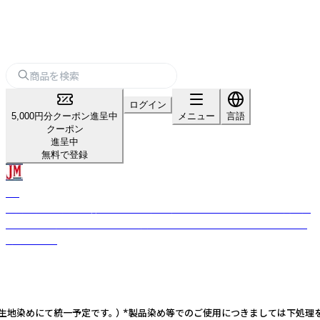
ログイン
5,000円分クーポン進呈中
メニュー
言語
クーポン
進呈中
無料で登録
JM
上質で着心地抜群の綿100%日本製Tシャツと、カスタム可能な岡山児島産
デニムボディ。小ロットで最高品質のオリジナルアパレルをインバウンド
向けに提供。
ます。(今後は全て生地染めにて統一予定です。 ） *製品染め等でのご使用につきま