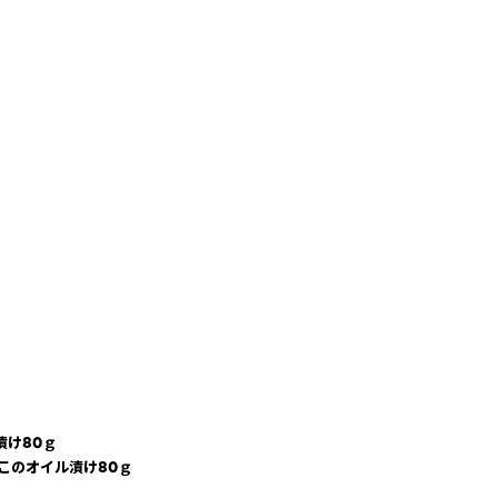
漬け80ｇ
このオイル漬け80ｇ