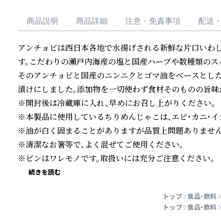
商品説明
商品詳細
注意・免責事項
配送
アンチョビは西日本各地で水揚げされる新鮮な片口いわし
す。こだわりの瀬戸内海産の塩と国産ハーブや数種類のス
そのアンチョビと国産のニンニクとゴマ油をベースとした
漬けにしました。添加物を一切使わず食材そのものの旨味が
※開封後は冷蔵庫に入れ、早めにお召し上がりください。

※本製品に使用しているちりめんじゃこは、エビ・カニ・イ
※油が白く固まることがありますが品質上問題ありません。
※清潔なお箸等で、よく混ぜてご使用ください。

※ビンはワレモノです。取扱いには充分ご注意ください。
続きを読む
トップ
食品・飲料
トップ
食品・飲料