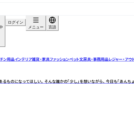
ログイン
中
メニュー
言語
ッチン用品
インテリア雑貨・家具
ファッション
ペット
文房具・事務用品
レジャー・アウ
るものになってほしい。 そんな誰かの「少し」を想いながら、 今日も「あんち