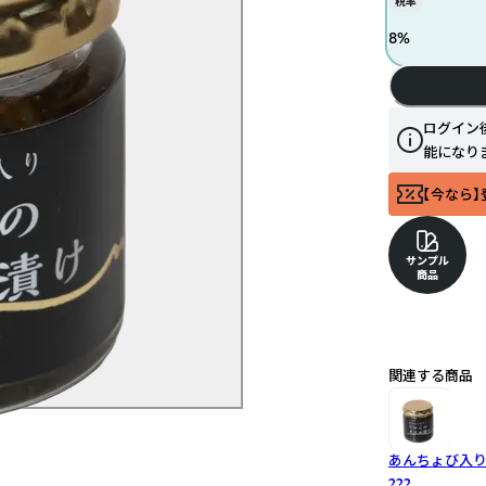
税率
8
%
ログイン
能になり
【今なら】
サンプル
商品
関連する商品
あんちょび入り
???