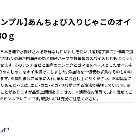
サンプル】あんちょび入りじゃこのオイ
80ｇ
日本各地で水揚げされる新鮮な片口いわしを使い、1尾1尾丁寧に手作業で捌
こだわりの瀬戸内海産の塩と国産ハーブや数種類のスパイスとともにじっく
せます。そのアンチョビと国産のニンニクとゴマ油をベースとしたオイルを
りめんじゃこをオイル漬けにしました。添加物を一切使わず食材そのものの
ます。 ※開封後は冷蔵庫に入れ、早めにお召し上がりください。 ※本製品に
りめんじゃこは、エビ・カニ・イカ・サバが混ざる漁法で捕獲しています。 ※
ことがありますが品質上問題ありません。 ※清潔なお箸等で、よく混ぜてご
 ※ビンはワレモノです。取扱いには充分ご注意ください。
ーズ