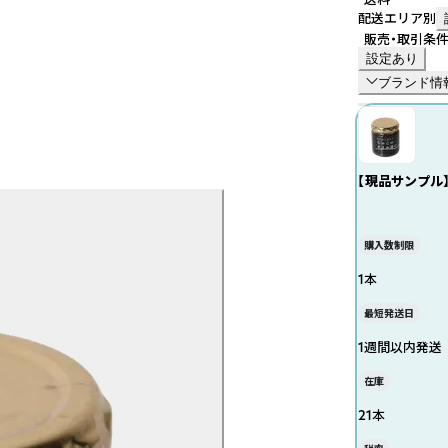
配送エリア別
販売・取引条
設定あり
ブランド情
【現品サンプル
購入数制限
1本
最短発送日
1週間以内発送
在庫
21本