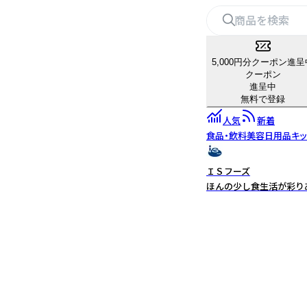
5,000円分クーポン進呈
クーポン
進呈中
無料で登録
人気
新着
食品・飲料
美容
日用品
キ
ＩＳフーズ
ほんの少し食生活が彩りあ