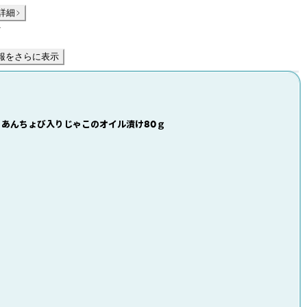
詳細
件
報をさらに表示
】あんちょび入りじゃこのオイル漬け80ｇ