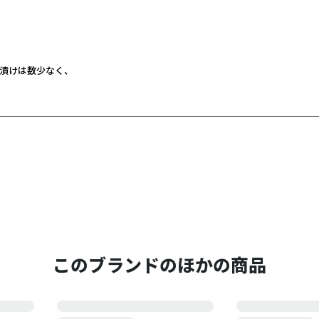
漬けは数少なく、
のが（お客様への）アピールポイントにもなっています。
このブランドのほかの商品