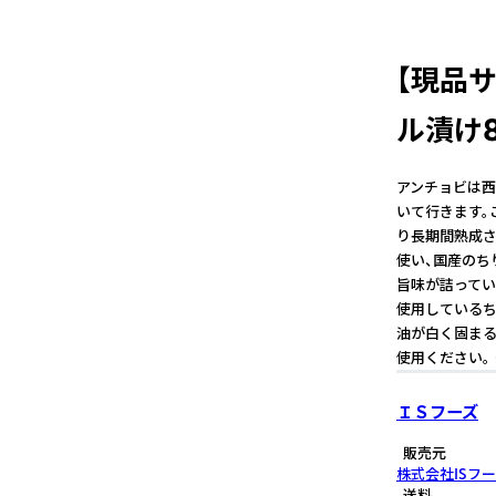
【現品
ル漬け
アンチョビは西
いて行きます。
り長期間熟成さ
使い、国産のち
旨味が詰ってい
使用しているち
油が白く固まる
使用ください。
ＩＳフーズ
販売元
株式会社ISフ
送料