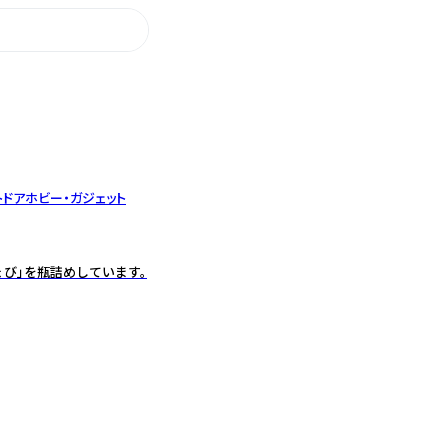
トドア
ホビー・ガジェット
ょび」を瓶詰めしています。