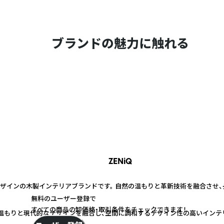
ブランドの魅力に触れる
ZENiQ
たデザインの木製インテリアブランドです。 自然の温もりと革新技術を融合させ
無料のユーザー登録で
すべての商品の卸価格・取引条件をチェックできます！
の温もりと現代的なデザインを融合し、空間に調和するデザイン性の高いインテ