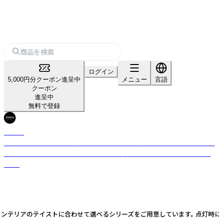
ログイン
5,000円分クーポン進呈中
メニュー
言語
クーポン
進呈中
無料で登録
ZENiQ
ZENiQは、シンプルで洗練されたデザインの木製インテリアブランドです。
自然の温もりと革新技術を融合させ、長く愛されるプロダクトを提案致し
ます。
ストに合わせて選べるシリーズをご用意しています。 点灯時には柔らかな光と立体的