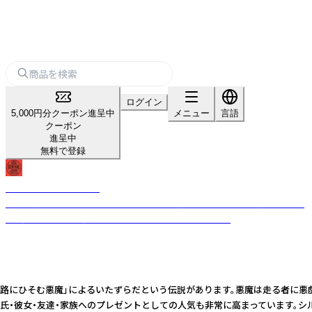
ログイン
5,000円分クーポン進呈中
メニュー
言語
クーポン
進呈中
無料で登録
USA GENERAL STORE
古き良きビンテージテイストのデザインを現代的なテイストを加えること
で、唯一無二のプロダクトへと昇華させるブランドです。
倒の原因は「道路にひそむ悪魔」によるいたずらだという伝説があります。悪魔は
氏・彼女・友達・家族へのプレゼントとしての人気も非常に高まっています。シ