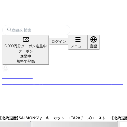
ログイン
5,000円分クーポン進呈中
メニュー
言語
クーポン
進呈中
無料で登録
MARUICHI SHOP
北海道の老舗珍味屋が贈る 極上のひとつまみ 常にトガリつづけ、変化しつ
づける 素材にこだわる老舗珍味屋がおくる直営ショップ
北海道産】SALMONジャーキーカット ・TARAチーズロースト ・【北海道産