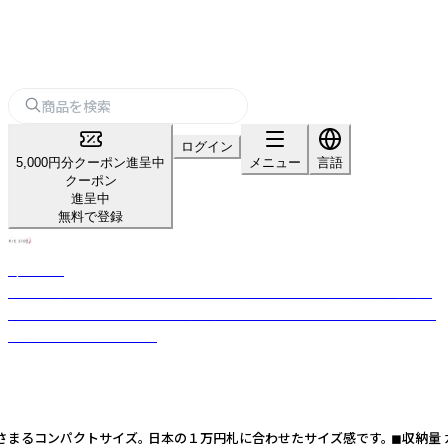
ログイン
5,000円分クーポン進呈中
メニュー
言語
クーポン
進呈中
無料で登録
R/E SIDE
「毎日をちょっと便利に」のコンセプトの元、便利で使い勝手の良い革製品
を開発しております。使う人に寄り添った使いやすさ設計で、使う人の毎日
をちょっと便利にします。
まるコンパクトサイズ。 日本の１万円札に合わせたサイズ感です。 ◼︎収納量 カ