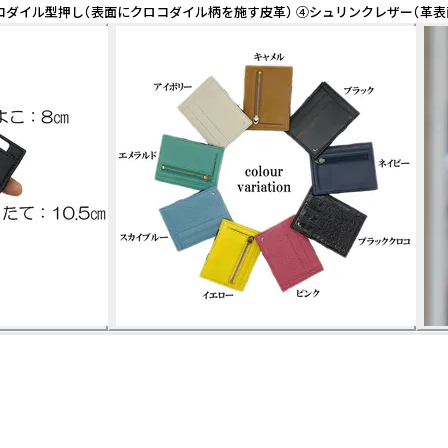
ル型押し（表面にクロコダイル柄を施す皮革） ④シュリンクレザー（革表面を収縮さ