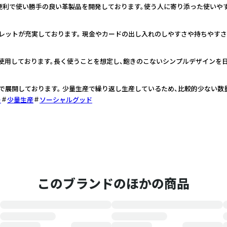
便利で使い勝手の良い革製品を開発しております。使う人に寄り添った使いや
レットが充実しております。 現金やカードの出し入れのしやすさや持ちやすさ
使用しております。長く使うことを想定し、飽きのこないシンプルデザインを
で展開しております。 少量生産で繰り返し生産しているため、比較的少ない数
ー
少量生産
ソーシャルグッド
このブランドのほかの商品