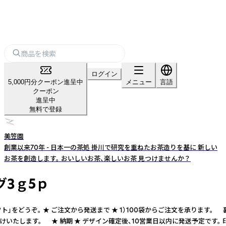
ログイン
5,000円分クーポン進呈中
メニュー
言語
クーポン
進呈中
無料で登録
美笠園
創業以来70年 - 日本一の茶処 掛川で研究を重ねたお茶造りを基に 新しい
お茶を創造します。 おいしいお茶、楽しいお茶 見つけませんか？
グ3ｇ5ｐ
ギフト」をどうぞ。 ★ ご注文から発送まで ★ 1）100袋からご注文を承
、商品をお届けいたします。 ★ 納期 ★ デザイン確定後、10営業日以内に発送予