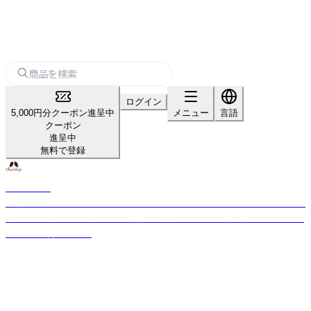
ログイン
5,000円分クーポン進呈中
メニュー
言語
クーポン
進呈中
無料で登録
カリス成城
厳選された世界からの約350種のハーブと約140種の精油を直輸入。国産品
の拡大取り扱いと独自ブレンド実績。品質管理は風力・磁力選別機などを使
用し、味と香りを確保