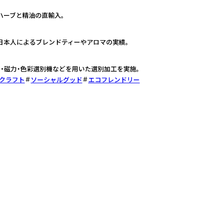
ハーブと精油の直輸入。
日本人によるブレンドティーやアロマの実績。
・磁力・色彩選別機などを用いた選別加工を実施。
・クラフト
ソーシャルグッド
エコフレンドリー