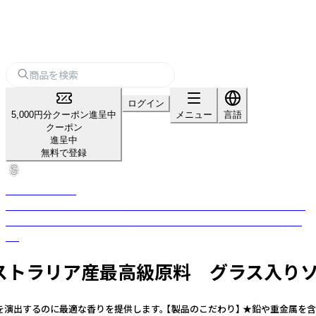
ログイン
5,000円分クーポン進呈中
メニュー
言語
クーポン
進呈中
無料で登録
Scarlet & Grace
2016年にオーストラリアの南海岸で、クランシー一家によって生まれまし
た。 五感を楽しませ、本物の感覚を体験できるようデザインされた製品で
す。
オーストラリア産最高級原料 グラス入り
するのに最適な香りを提供します。 【製品のこだわり】 ★鉛や重金属を含まな