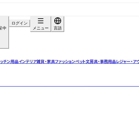
ログイン
呈中
メニュー
言語
ッチン用品
インテリア雑貨・家具
ファッション
ペット
文房具・事務用品
レジャー・ア
の時々の“私らしさ”を大切にし、 日々の生活に潤いと美しさをプラスするル