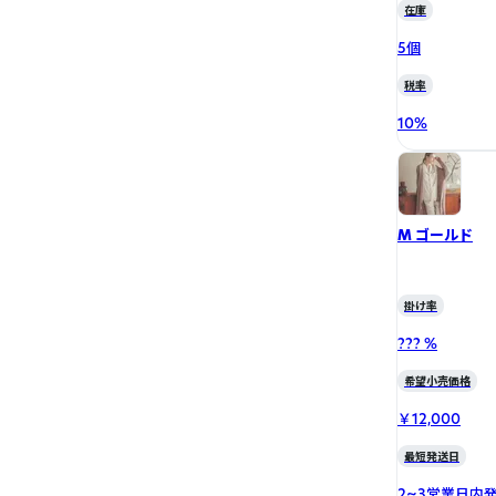
在庫
5個
税率
10
%
M ゴールド
掛け率
??? %
希望小売価格
￥12,000
最短発送日
2~3営業日内