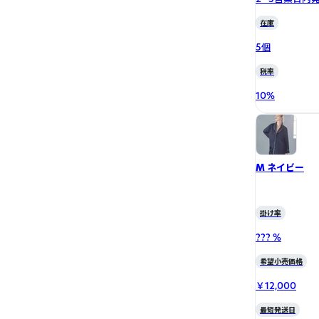
在庫
5個
税率
10
%
M ネイビー
掛け率
??? %
希望小売価格
￥12,000
最短発送日