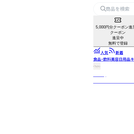
5,000円分クーポン進
クーポン
進呈中
無料で登録
人気
新着
食品・飲料
美容
日用品
キ
Chelcy
年齢を重ねながらも、そ