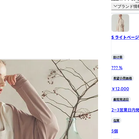
ブランド情
S ライトベー
掛け率
??? %
希望小売価格
￥12,000
最短発送日
2~3営業日内
在庫
5個