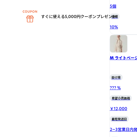
5個
すぐに使える5,000円クーポンプレゼント！
税率
10
%
M ライトベー
掛け率
??? %
希望小売価格
￥12,000
最短発送日
2~3営業日内