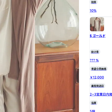
税率
10
%
S ゴールド
掛け率
??? %
希望小売価格
￥12,000
最短発送日
2~3営業日内
在庫
5個