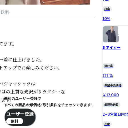
税率
・送料
10
%
ます。

S ネイビー
着に仕上げました。

掛け率
アップでお楽しみください。

??? %
パジャマシャツは

希望小売価格
はの上質な光沢がリラクシーな

￥12,000
無料のユーザー登録で
ます。
すべての商品の卸価格・取引条件をチェックできます！
最短発送日
ユーザー登録
2~3営業日内
無料
在庫