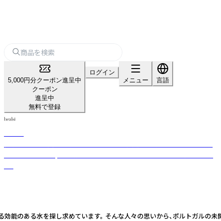
ログイン
5,000円分クーポン進呈中
メニュー
言語
クーポン
進呈中
無料で登録
healsi
健康に 、そして美しく ポルトガルの豊かな自然から湧き出している、高濃
度なシリカに中性pHで飲みやすい 中硬水ナチュラルシリカウォーターで
す。
なる効能のある水を探し求めています。 そんな人々の思いから、ポルトガルの