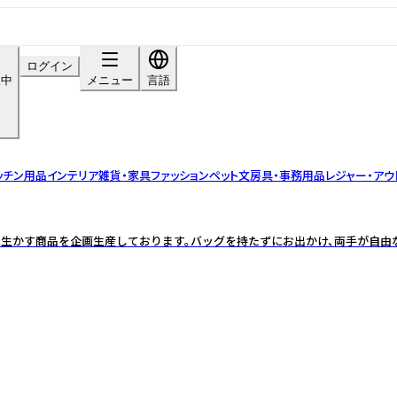
ログイン
呈中
メニュー
言語
ッチン用品
インテリア雑貨・家具
ファッション
ペット
文房具・事務用品
レジャー・アウ
に生かす商品を企画生産しております。バッグを持たずにお出かけ、両手が自由