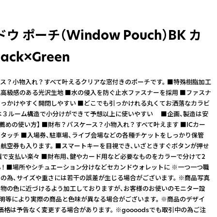
ウ ポーチ（Window Pouch）BK カ
ack×Green
ス？小物入れ？すべて叶えるクリアな窓付きのポーチです。 ■特殊樹脂加工
高級感のある光沢生地 ■水の侵入を防ぐ止水ファスナーを採用 ■ファスナ
っかけやすく開閉しやすい ■どこでも引っかけれる丸くてお洒落なカラビ
は３ルーム構造で小分けができて予想以上に使いやすい ■企画、製造は安
お薦めの使い方】 ■財布？パスケース？小物入れ？すべて叶えます ■ICカー
タッチ ■入場券、駐車場、ライブ会場などの各種チケットをしっかり保管
航空券も入ります。 ■スマートキーを目視でき、いざときすぐボタンが押せ
銭で支払い楽々 ■財布用、鍵やカード用など必要なものをカラーで分けて2
ち！ ■場所やシチュエーション分けなどセカンドウォレットに ※一つ一つ職
の為、サイズや重さには若干の誤差が生じる場合がございます。 ※商品写真
物の色に近づけるよう加工しておりますが、お客様のお使いのモニター設
照明等により実際の商品と色味が異なる場合がございます。 ※商品のデザイ
、価格は予告なく変更する場合があります。 ※goooodsでも取引中の為ご注