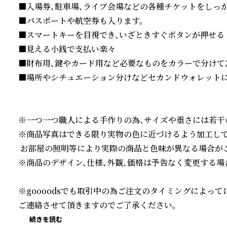
■入場券、駐車場、ライブ会場などの各種チケットをしっか
■パスポートや航空券も入ります。

■スマートキーを目視でき、いざときすぐボタンが押せる

■見える小銭で支払い楽々

■財布用、鍵やカード用など必要なものをカラーで分けて2個
■場所やシチュエーション分けなどセカンドウォレットに
※一つ一つ職人による手作りの為、サイズや重さには若干の
※商品写真はできる限り実物の色に近づけるよう加工して
 お部屋の照明等により実際の商品と色味が異なる場合がご
※商品のデザイン、仕様、外観、価格は予告なく変更する場合
※goooodsでも取引中の為ご注文のタイミングによっ
ご連絡させて頂きますのでご了承ください。
続きを読む