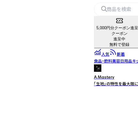
5,000円分クーポン進
クーポン
進呈中
無料で登録
人気
新着
食品・飲料
美容
日用品
キ
A Mastery
「生地」の特性を最大限