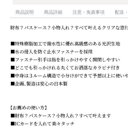
商品説明
商品詳細
注意・免責事項
配送
財布？パスケース？小物入れ？すべて叶えるクリアな窓付
■特殊樹脂加工で撥水性に優れ高級感のある光沢生地

■水の侵入を防ぐ止水ファスナーを採用

■ファスナー引手は指を引っかけやすく開閉しやすい

■どこでも引っかけれる丸くてお洒落なカラビナ付き

■中身は３ルーム構造で小分けができて予想以上に使いや
■企画、製造は安心の日本製

【お薦めの使い方】

■財布？パスケース？小物入れ？すべて叶えます

■ICカードを入れて楽々タッチ
