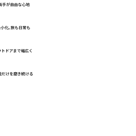
両手が自由な心地
最小化。旅も日常も
ウトドアまで幅広く
能だけを磨き続ける