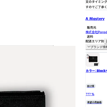
文のタイミング
すのでご了承く
A Mastery
販売元
株式会社Parad
送料
配送エリア別
ブランド情
カラー：Black
掛け率
??? %
希望小売価格