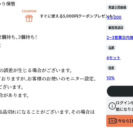
り保管

希望小売価格
すぐに使える5,000円クーポンプレゼント！
￥3,200
最短発送日
持ち、3個持ち！

2~3営業日内


在庫
6セット
税率
誤差が生じる場合がございます。

おりますが、お客様のお使いのモニター設定、
10
%
ざいます。

があります。

ログイン
能になり
ては品切れになることがございます、その場合は
【今なら】