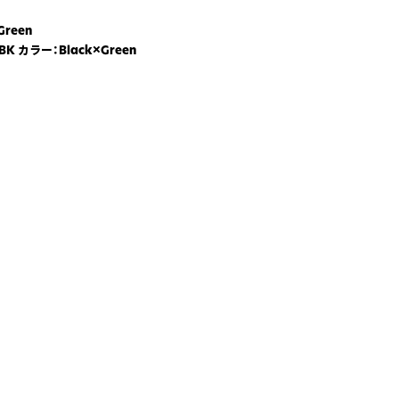
reen
K カラー：Black×Green