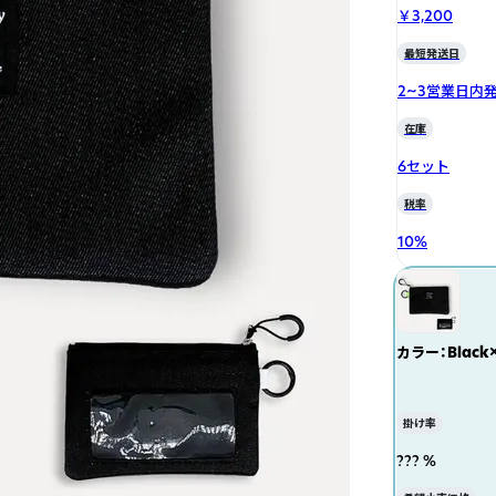
￥3,200
最短発送日
2~3営業日内
在庫
6セット
税率
10
%
カラー：Black×
掛け率
??? %