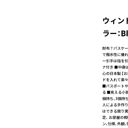
ウィンド
ラー：Bl
財布？パスケー
で撥水性に優れ
ー引手は指を引
ナ付き ■中身
心の日本製 【
ドを入れて楽々
■パスポートや
る ■見える小
個持ち、3個持
人による手作り
はできる限り実
定、 お部屋の
ン、仕様、外観