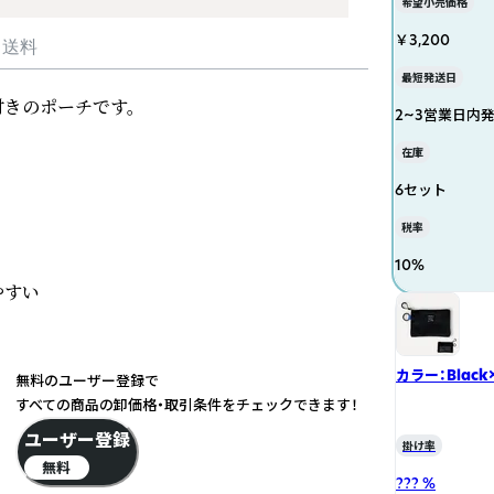
希望小売価格
￥3,200
・送料
最短発送日
きのポーチです。

2~3営業日内
在庫
6セット
税率
10
%
すい　

カラー：Black×
無料のユーザー登録で
すべての商品の卸価格・取引条件をチェックできます！
ユーザー登録
掛け率
無料
??? %