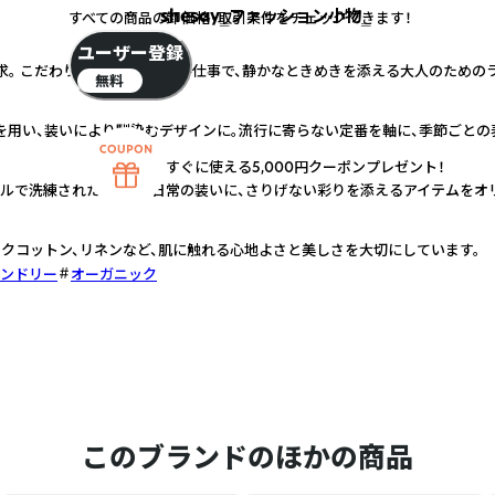
shesay‗ファッション小物‗
すべての商品の卸価格・取引条件をチェックできます！
ユーザー登録
求。 こだわりの素材と丁寧な手仕事で、静かなときめきを添える大人のための
無料
を用い、装いにより馴染むデザインに。流行に寄らない定番を軸に、季節ごとの
すぐに使える5,000円クーポンプレゼント！
プルで洗練された佇まい。日常の装いに、さりげない彩りを添えるアイテムをオ
クコットン、リネンなど、肌に触れる心地よさと美しさを大切にしています。
ンドリー
オーガニック
このブランドのほかの商品