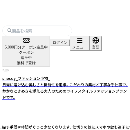
ログイン
5,000円分クーポン進呈中
メニュー
言語
クーポン
進呈中
無料で登録
shesay‗ファッション小物‗
日常に溶け込む美しさと機能性を追求。 こだわりの素材と丁寧な手仕事で、
静かなときめきを添える大人のためのライフスタイルファッションブラン
ドです。
す手間や時間がぐっと少なくなります。 仕切りの他にスマホや鍵も迷子になりに