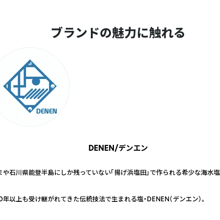
ブランドの魅力に触れる
DENEN/デンエン
まや石川県能登半島にしか残っていない「揚げ浜塩田」で作られる希少な海水塩
1
00年以上も受け継がれてきた伝統技法で生まれる塩・DENEN（デンエン）。
2