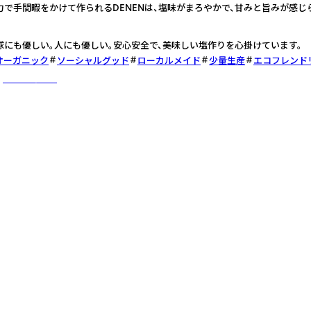
力で手間暇をかけて作られるDENENは、塩味がまろやかで、甘みと旨みが感じ
3
球にも優しい。人にも優しい。安心安全で、美味しい塩作りを心掛けています。
オーガニック
ソーシャルグッド
ローカルメイド
少量生産
エコフレンド
さらに詳しく