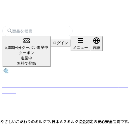
ログイン
5,000円分クーポン進呈中
メニュー
言語
クーポン
進呈中
無料で登録
DENEN/デンエン
いまや石川県能登半島にしか残っていない「揚げ浜塩田」で作られる希少な
海水塩。
にやさしいこだわりのミルクで、日本Ａ２ミルク協会認定の安心安全品質です。