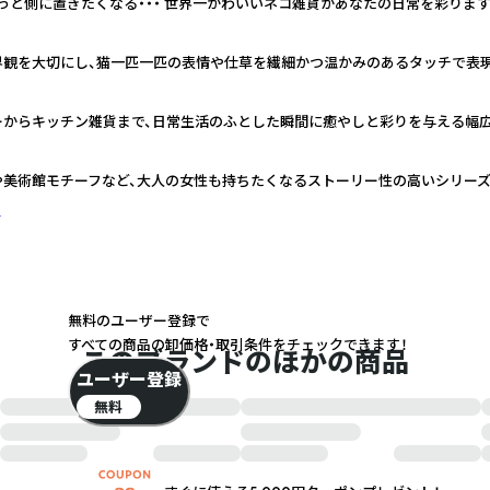
っと側に置きたくなる・・・ 世界一かわいいネコ雑貨があなたの日常を彩ります
界観を大切にし、猫一匹一匹の表情や仕草を繊細かつ温かみのあるタッチで表
ーからキッチン雑貨まで、日常生活のふとした瞬間に癒やしと彩りを与える幅
や美術館モチーフなど、大人の女性も持ちたくなるストーリー性の高いシリー
く
無料のユーザー登録で
すべての商品の卸価格・取引条件をチェックできます！
このブランドのほかの商品
ユーザー登録
無料