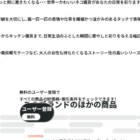
っと側に置きたくなる・・・ 世界一かわいいネコ雑貨があなたの日常を彩ります
界観を大切にし、猫一匹一匹の表情や仕草を繊細かつ温かみのあるタッチで表
ーからキッチン雑貨まで、日常生活のふとした瞬間に癒やしと彩りを与える幅
や美術館モチーフなど、大人の女性も持ちたくなるストーリー性の高いシリー
く
無料のユーザー登録で
すべての商品の卸価格・取引条件をチェックできます！
このブランドのほかの商品
ユーザー登録
無料