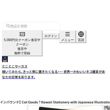
ログイン
5,000円分クーポン進呈中
メニュー
言語
クーポン
進呈中
無料で登録
とことこサーカス
覗いてみたら、きっと側に置きたくなる・・・ 世界一かわいいネコ雑貨があ
なたの日常を彩ります。
waii Stationery with Japanese Illustration | M