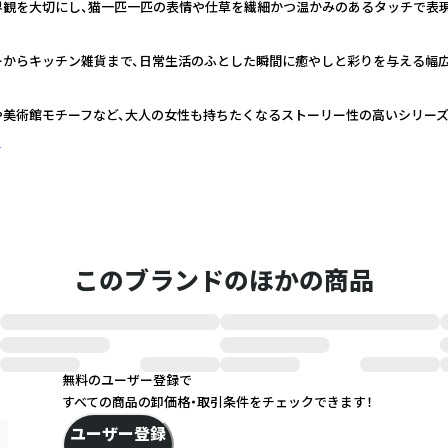
界観を大切にし、猫一匹一匹の表情や仕草を繊細かつ温かみのあるタッチで表
ーからキッチン雑貨まで、日常生活のふとした瞬間に癒やしと彩りを与える幅
や美術館モチーフなど、大人の女性も持ちたくなるストーリー性の高いシリー
く
このブランドのほかの商品
無料のユーザー登録で
すべての商品の卸価格・取引条件をチェックできます！
ユーザー登録