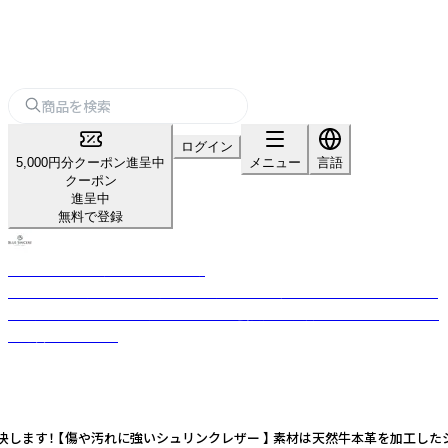
ログイン
5,000円分クーポン進呈中
メニュー
言語
クーポン
進呈中
無料で登録
BLUE SINCERE（ブルーシンシア）
岡山県岡山市発のレザー財布、 バッグのジェンダーレスブランド。 「ブラン
ドの発展とともに、バングラデシュの社会問題を解決する」という理念のも
と運営しています。
バーが解決します！ 【傷や汚れに強いシュリンクレザー 】 素材は天然牛本革を