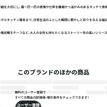
界観を大切にし、猫一匹一匹の表情や仕草を繊細かつ温かみのあるタッチで表
ーからキッチン雑貨まで、日常生活のふとした瞬間に癒やしと彩りを与える幅
や美術館モチーフなど、大人の女性も持ちたくなるストーリー性の高いシリー
く
このブランドのほかの商品
無料のユーザー登録で
すべての商品の卸価格・取引条件をチェックできます！
ユーザー登録