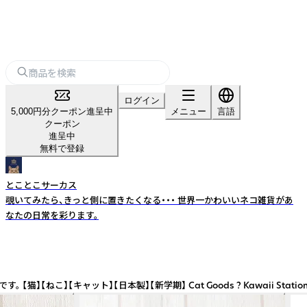
ログイン
5,000円分クーポン進呈中
メニュー
言語
クーポン
進呈中
無料で登録
とことこサーカス
覗いてみたら、きっと側に置きたくなる・・・ 世界一かわいいネコ雑貨があ
なたの日常を彩ります。
】 Cat Goods ? Kawaii Stationery with Japanes