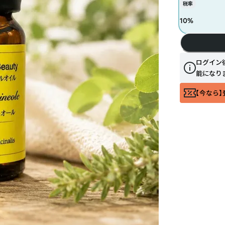
税率
10
%
ログイン
能になり
【今なら】