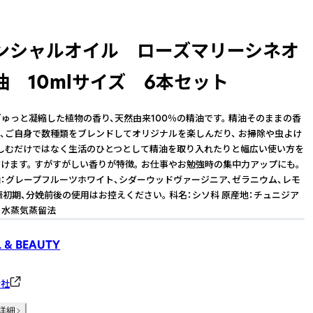
ンシャルオイル ローズマリーシネオ
油 10mlサイズ 6本セット
ぎゅっと凝縮した植物の香り、天然由来100％の精油です。 精油そのままの香
、ご自身で数種類をブレンドしてオリジナルを楽しんだり、 お掃除や虫よけ
しむだけではなく生活のひとつとして精油を取り入れたりと幅広い使い方を
けます。 すがすがしい香りが特徴。 お仕事やお勉強時の集中力アップにも。
：グレープフルーツホワイト、シダーウッドヴァージニア、ゼラニウム、レモ
娠初期、分娩前後の使用はお控えください。 科名：シソ科 原産地：チュニジア
、水蒸気蒸留法
 & BEAUTY
会社
詳細