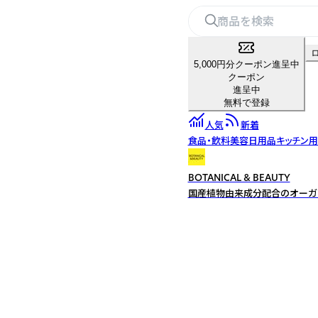
5,000円分クーポン進呈中
クーポン
進呈中
無料で登録
人気
新着
食品・飲料
美容
日用品
キッチン
BOTANICAL & BEAUTY
国産植物由来成分配合のオーガ