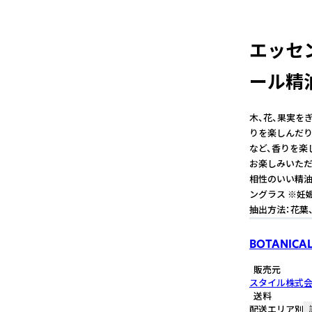
エッセ
ール精
木、花、果実を
りを楽しんだり
など、香りを楽
お楽しみいただ
相性のいい精油
ングラス ※妊
抽出方法：花葉
BOTANICAL
販売元
スタイル株式
送料
配送エリア別