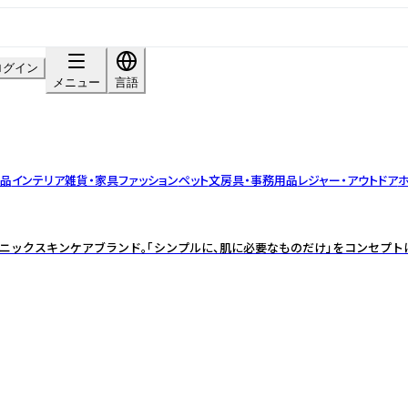
ログイン
メニュー
言語
用品
インテリア雑貨・家具
ファッション
ペット
文房具・事務用品
レジャー・アウトドア
ホ
ニックスキンケアブランド。「シンプルに、肌に必要なものだけ」をコンセプト