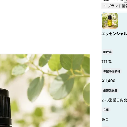
ブランド情
エッセンシャル
ット
掛け率
??? %
希望小売価格
￥1,400
最短発送日
2~3営業日内
在庫
あり