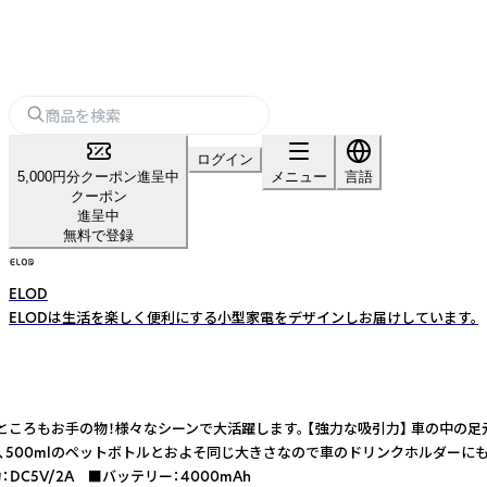
ログイン
5,000円分クーポン進呈中
メニュー
言語
クーポン
進呈中
無料で登録
ELOD
ELODは生活を楽しく便利にする小型家電をデザインしお届けしています。
た。車の中や高いところもお手の物！様々なシーンで大活躍します。 【強力な吸引
500mlのペットボトルとおよそ同じ大きさなので車のドリンクホルダーにもす
C5V/2A ■バッテリー：4000mAh