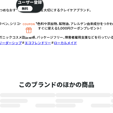
ユーザー登録
無料
い、見つめなおす”というマインドを大切にするクレイケアブランド。
ラベン、シリコーン、合成着色料や添加物、鉱物油、アレルゲン由来成分をつかわ
すぐに使える5,000円クーポンプレゼント！
ガニックコスメ認証取得、パッケージフリー、障害者雇用支援などを行っている
リーダーシップ
エコフレンドリー
ローカルメイド
このブランドのほかの商品