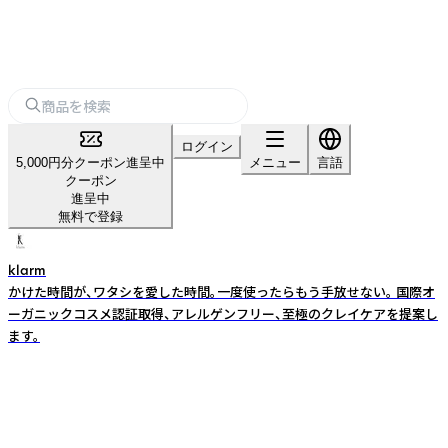
ログイン
5,000円分クーポン進呈中
メニュー
言語
クーポン
進呈中
無料で登録
klarm
かけた時間が、ワタシを愛した時間。一度使ったらもう手放せない。 国際オ
ーガニックコスメ認証取得、アレルゲンフリー、至極のクレイケアを提案し
ます。