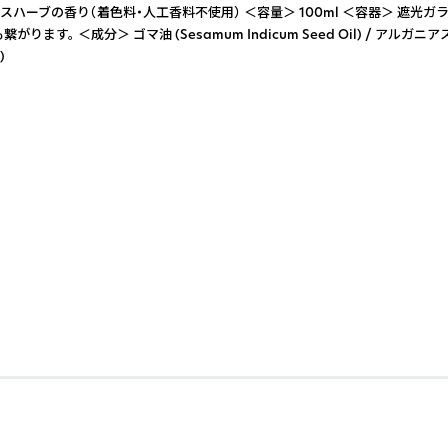
クスハーブの香り（着色料・人工香料不使用） ＜容量＞ 100ml ＜容器＞ 遮光ガ
d Oil) / アルガニアスピノサ核油 (Argania Spinosa Kern Oil) 
)