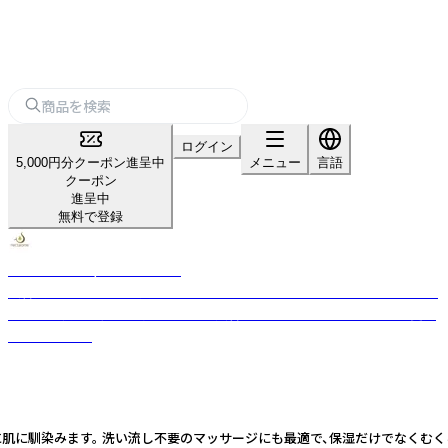
ログイン
5,000円分クーポン進呈中
メニュー
言語
クーポン
進呈中
無料で登録
NECTAROME / ネクタローム
美容大国モロッコを代表するオーガニック・アルガンオイルブランド。モロ
ッコの伝統＆モダニティを融合した美容オイルは著名ホテルスパでも愛用
されています。
が高く、すぐに肌に馴染みます。 洗い流し不要のマッサージにも最適で、保湿だけ