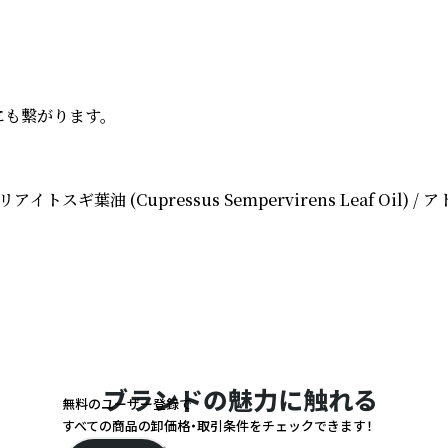
繋がります。 

) /イタリアイトスギ葉油 (Cupressus Sempervirens Leaf Oil
ブランドの魅力に触れる
無料のユーザー登録で
すべての商品の卸価格・取引条件をチェックできます！