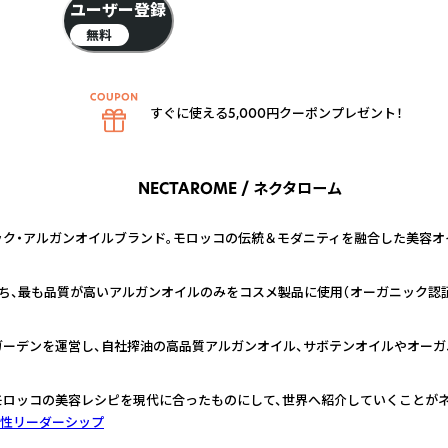
ユーザー登録
無料
すぐに使える5,000円クーポンプレゼント！
NECTAROME / ネクタローム
ク・アルガンオイルブランド。モロッコの伝統＆モダニティを融合した美容オ
、最も品質が高いアルガンオイルのみをコスメ製品に使用（オーガニック認証機
ーデンを運営し、自社搾油の高品質アルガンオイル、サボテンオイルやオーガ
ロッコの美容レシピを現代に合ったものにして、世界へ紹介していくことがネ
性リーダーシップ