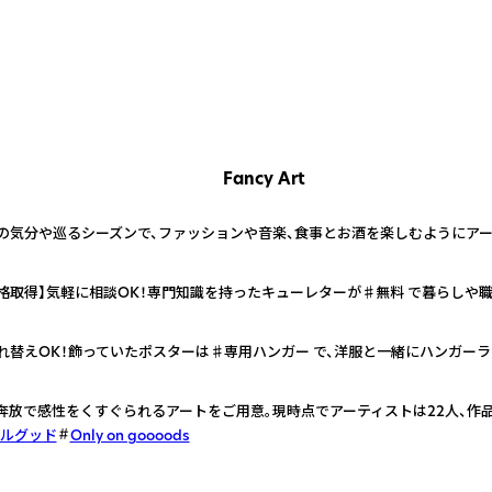
Fancy Art
の気分や巡るシーズンで、ファッションや音楽、食事とお酒を楽しむようにアー
格取得】気軽に相談OK！専門知識を持ったキューレターが♯無料 で暮らしや
れ替えOK！飾っていたポスターは♯専用ハンガー で、洋服と一緒にハンガー
奔放で感性をくすぐられるアートをご用意。現時点でアーティストは22人、作品
ルグッド
Only on goooods