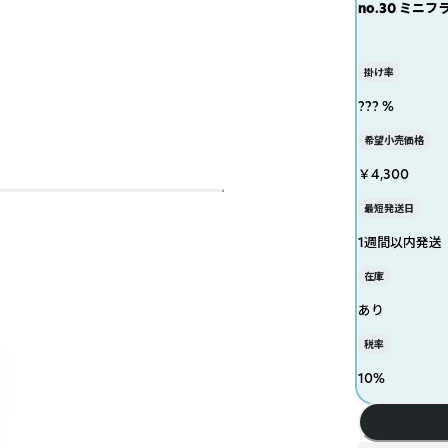
no.30 ミニ
掛け率
??? %
希望小売価格
￥4,300
最短発送日
1週間以内発送
在庫
あり
税率
10
%