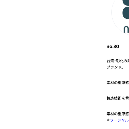
no.30
台湾・彰化の
ブランド。
1
素材の重厚感
2
鋳造技術を背
3
素材の重厚感
ソーシャル