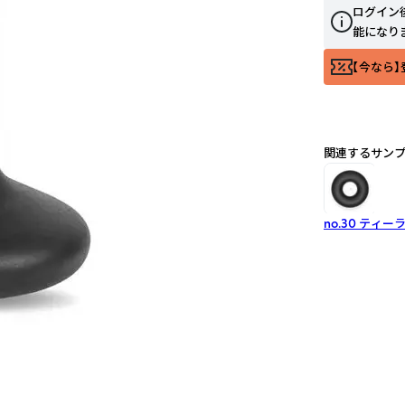
ログイン
能になり
【今なら】
関連するサン
no.30 ティ