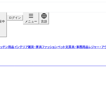
ログイン
呈中
メニュー
言語
ッチン用品
インテリア雑貨・家具
ファッション
ペット
文房具・事務用品
レジャー・ア
ルーツに持つ「No.30」。職人技とデザインで日常に新たな体験と物語を生み