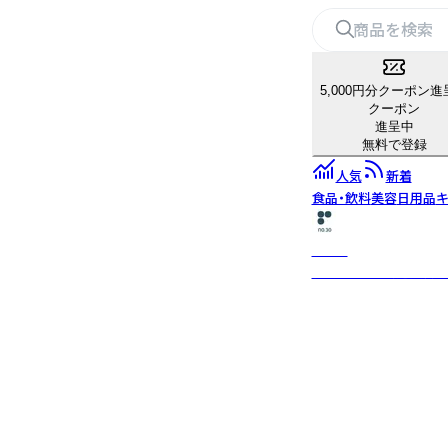
5,000円分クーポン進
クーポン
進呈中
無料で登録
人気
新着
食品・飲料
美容
日用品
キ
no.30
台湾・彰化の鋳造技術を