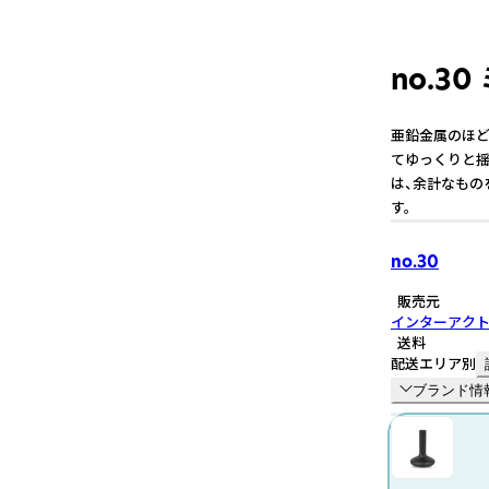
no.3
亜鉛金属のほど
てゆっくりと揺
は、余計なもの
す。
no.30
販売元
インターアク
送料
配送エリア別
ブランド情