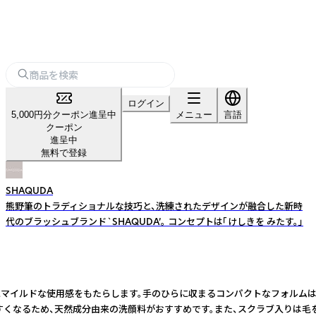
ログイン
5,000円分クーポン進呈中
メニュー
言語
クーポン
進呈中
無料で登録
SHAQUDA
熊野筆のトラディショナルな技巧と、洗練されたデザインが融合した新時
代のブラッシュブランド`SHAQUDA’。 コンセプトは「けしきを みたす。」
イルドな使用感をもたらします。手のひらに収まるコンパクトなフォルムは持ち
め、天然成分由来の洗顔料がおすすめです。また、スクラブ入りは毛を摩耗する