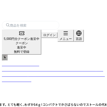
ログイン
5,000円分クーポン進呈中
メニュー
言語
クーポン
進呈中
無料で登録
PREMIUM BABY ALPACA
繊細でとろけるような柔らかさと、抜群の温かさ ベビーアルパカは通常の
アルパカよりも繊維が非常に細く、この細さが、軽く、柔らかく、なめらかな
生地を生み出します。
す。 とても軽く、わずか54ｇ！コンパクトでかさばらないのでストールの代