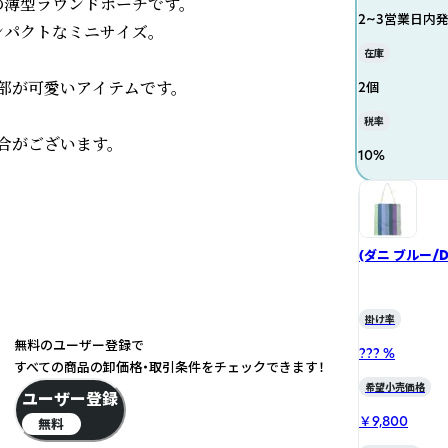
薄型ラウンドポーチです。

2~3営業日内
パクトなミニサイズ。

在庫
が可愛いアイテムです。

2個
税率
合がございます。
10
%
(ダニ ブルー/
掛け率
無料のユーザー登録で
??? %
すべての商品の卸価格・取引条件をチェックできます！
希望小売価格
ユーザー登録
￥9,800
無料