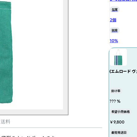
在庫
2個
税率
10
%
(エムロード ヴェ
Vert) トー
掛け率
??? %
希望小売価格
・送料
￥9,800
最短発送日