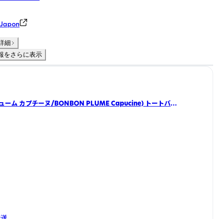
Japon
詳細
報をさらに表示
ーム カプチーヌ/BONBON PLUME Capucine) トートバッ
ート
発送