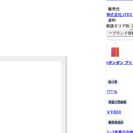
販売元
株式会社 LTDS 
送料
配送エリア別
ブランド情
(ボンボン プリュ
グ フラットト
掛け率
??? %
希望小売価格
￥9,800
最短発送日
2~3営業日内