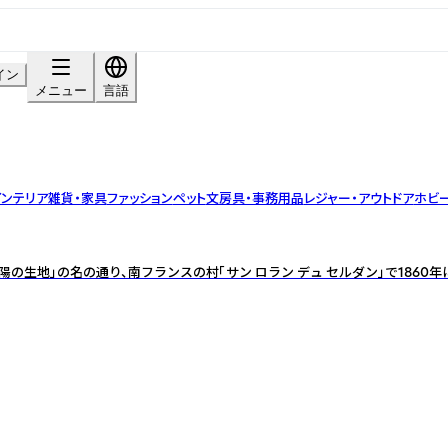
イン
メニュー
言語
インテリア雑貨・家具
ファッション
ペット
文房具・事務用品
レジャー・アウトドア
ホビー
陽の生地」の名の通り、南フランスの村「サン ロラン デュ セルダン」で1860