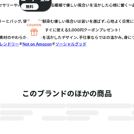
セサリーやバッグ。素材が魅せる繊細で優しい風合いを活かした心根に響く一
無料
ーとバッグ。使うほどに馴染む優しい風合いは装いを選ばず、心地よく日常に
すぐに使える5,000円クーポンプレゼント！
素材のやわらかな風合いを活かしたデザイン、手仕事ならではの温かみ。身に
レンドリー
Not on Amazon
ソーシャルグッド
このブランドのほかの商品