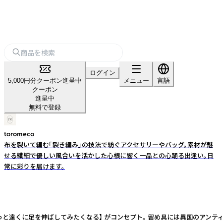
ログイン
5,000円分クーポン進呈中
メニュー
言語
クーポン
進呈中
無料で登録
toromeco
布を裂いて編む「裂き編み」の技法で紡ぐアクセサリーやバッグ。素材が魅
せる繊細で優しい風合いを活かした心根に響く一品との心踊る出逢い。日
常に彩りを届けます。
っと遠くに足を伸ばしてみたくなる】 がコンセプト。 留め具には異国のアン