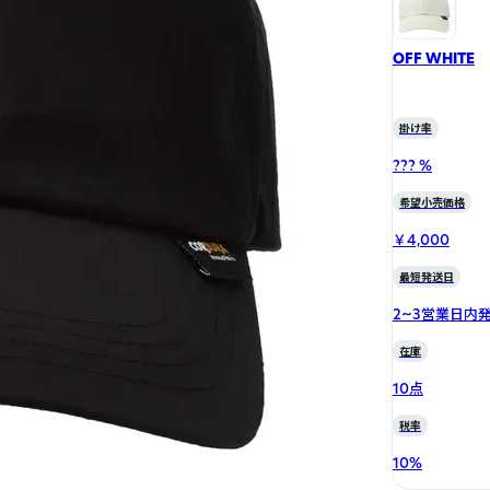
OFF WHITE
掛け率
??? %
希望小売価格
￥4,000
最短発送日
2~3営業日内
在庫
10点
税率
10
%