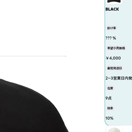
BLACK
掛け率
??? %
希望小売価格
￥4,000
最短発送日
2~3営業日内
在庫
9点
税率
10
%