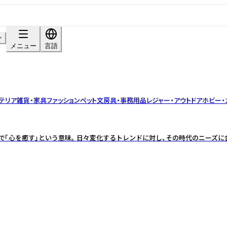
ン
メニュー
言語
テリア雑貨・家具
ファッション
ペット
文房具・事務用品
レジャー・アウトドア
ホビー・
せた言葉で「心を癒す」という意味。 日々変化するトレンドに対し、その時代のニー