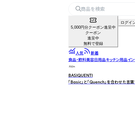
ログイ
5,000円分クーポン進呈中
クーポン
進呈中
無料で登録
人気
新着
食品・飲料
美容
日用品
キッチン用品
イン
BASIQUENTI
「Basic」と「Quench」を合わ