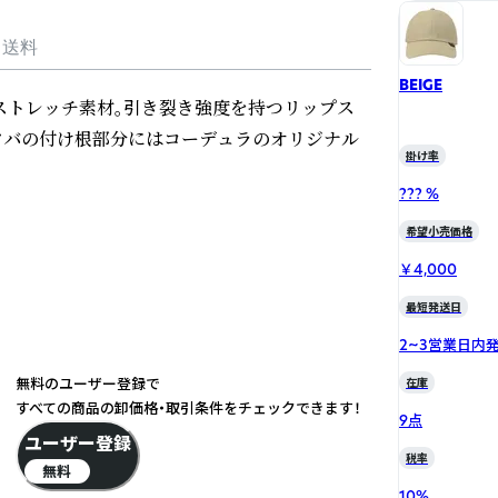
・送料
BEIGE
たストレッチ素材。引き裂き強度を持つリップス
ツバの付け根部分にはコーデュラのオリジナル
掛け率
??? %
希望小売価格
￥4,000
最短発送日
2~3営業日内
無料のユーザー登録で
在庫
すべての商品の卸価格・取引条件をチェックできます！
9点
ユーザー登録
税率
無料
10
%