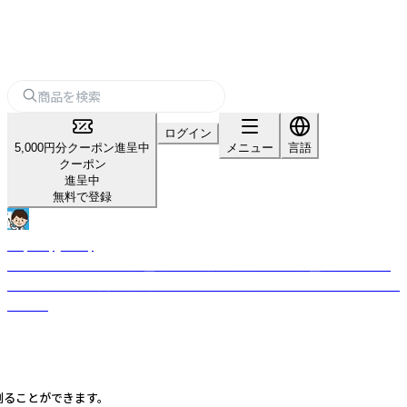
ログイン
5,000円分クーポン進呈中
メニュー
言語
クーポン
進呈中
無料で登録
Raymay_study
教えやすく、学びやすい学童文具を目指して開発された学童文具シリーズ
です。 お子様の成長に寄り添い、サポートする文房具をラインナップしてお
ります。
測ることができます。