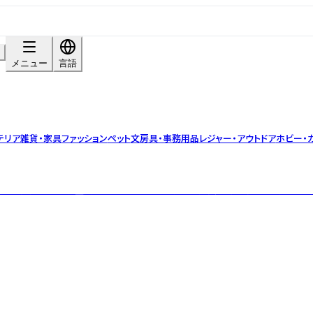
メニュー
言語
テリア雑貨・家具
ファッション
ペット
文房具・事務用品
レジャー・アウトドア
ホビー・
して開発された学童文具シリーズです。 お子様の成長に寄り添い、サポート