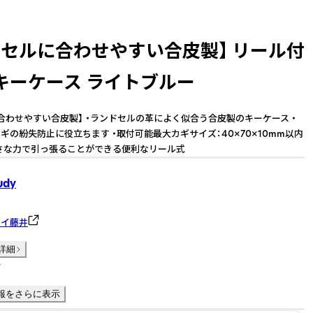
ドセルに合わせやすい合皮製】 リール付
キーケース ライトブルー
合わせやすい合皮製】 ・ランドセルの革によく似合う合皮製のキーケース ・
ギの紛失防止に役立ちます ・取付可能最大カギサイズ：40×70×10mm以内
・小さな力で引っ張ることができる便利なリール式
udy
メイ藤井
詳細
件
報をさらに表示