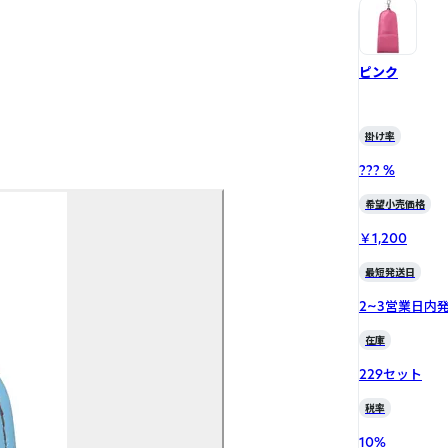
ピンク
掛け率
??? %
希望小売価格
￥1,200
最短発送日
2~3営業日内
在庫
229セット
税率
10
%