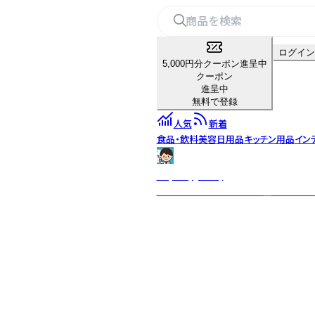
ログイン
5,000円分クーポン進呈中
クーポン
進呈中
無料で登録
人気
新着
食品・飲料
美容
日用品
キッチン用品
イン
Raymay_study
教えやすく、学びやすい学童文具を目指