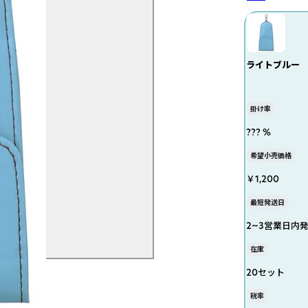
ライトブルー
掛け率
??? %
希望小売価格
￥1,200
最短発送日
2~3営業日内
在庫
20セット
税率