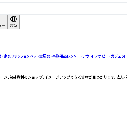
ュー
言語
貨・家具
ファッション
ペット
文房具・事務用品
レジャー・アウトドア
ホビー・ガジェット
ージ、包装資材のショップ。イメージアップできる資材が見つかります。法人