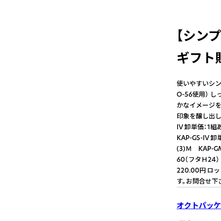
【シン
ギフト
使いやすいシン
O-56使用）
かなイメージを
印象を醸し出しま
IV 卸単価：1組
KAP-GS-IV
(3)Ｍ KAP-
60（フタＨ24
220.00円 ロ
す。お問合せ下
オクトパッケ