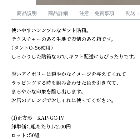
商品説明
商品詳細
注意・免責事項
配送
使いやすいシンプルなギフト貼箱。

テクスチャーのある生地で表情のある箱です。

（タントO-56使用）

しっかりした貼箱なので、ギフト配送にもぴったりです。

淡いアイボリーは穏やかなイメージを与えてくれて

ラッピングする時も組み合わせた色を引き立て、

まろやかな印象を醸し出します。

お店のアレンジでおしゃれに使ってください。

(1)正方形　KAP-GC-IV

卸単価：1組あたり172.00円

ロット：50組
