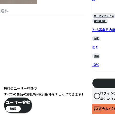
・送料
オープンプライス
最短発送日
2~3営業日内
在庫
あり
税率
10
%
無料のユーザー登録で
ログイン
すべての商品の卸価格・取引条件をチェックできます！
能になり
ユーザー登録
無料
【今なら】