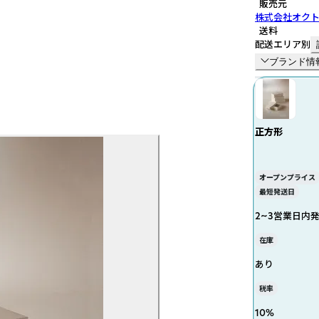
販売元
株式会社オク
送料
配送エリア別
ブランド情
正方形
オープンプライス
最短発送日
2~3営業日内
在庫
あり
税率
10
%