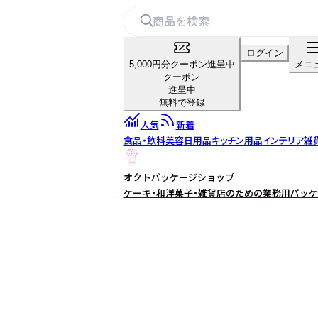
ログイン
5,000円分クーポン進呈中
メニ
クーポン
進呈中
無料で登録
人気
新着
食品・飲料
美容
日用品
キッチン用品
インテリア雑
オクトパッケージショップ
ケーキ・和洋菓子・雑貨店のための業務用パッケ