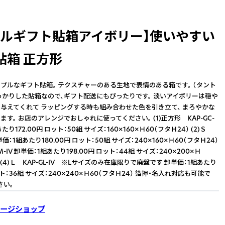
プルギフト貼箱アイボリー】使いやすい
貼箱 正方形
プルなギフト貼箱。 テクスチャーのある生地で表情のある箱です。 （タント
 しっかりした貼箱なので、ギフト配送にもぴったりです。 淡いアイボリーは穏や
与えてくれて ラッピングする時も組み合わせた色を引き立て、 まろやかな
す。 お店のアレンジでおしゃれに使ってください。 (1)正方形 KAP-GC-
あたり172.00円 ロット：50組 サイズ：160×160×Ｈ60（フタＨ24） (2)Ｓ
 卸単価：1組あたり180.00円 ロット：50組 サイズ：240×160×Ｈ60（フタＨ24）
GM-IV 卸単価：1組あたり198.00円 ロット：44組 サイズ：240×200×Ｈ
） (4)Ｌ KAP-GL-IV ※Lサイズのみ在庫限りで廃盤です 卸単価：1組あたり
ット：36組 サイズ：240×240×Ｈ60（フタＨ24） 箔押・名入れ対応も可能で
さい。
ージショップ