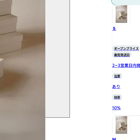
Ｓ
オープンプライス
最短発送日
2~3営業日内
在庫
あり
税率
10
%
Ｍ