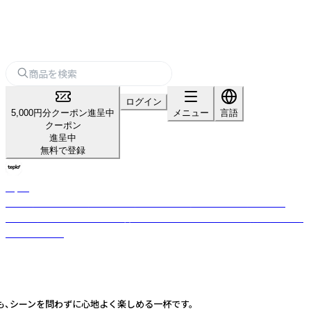
ログイン
5,000円分クーポン進呈中
メニュー
言語
クーポン
進呈中
無料で登録
teplo
日本・米国・インドを拠点とするグローバルティーブランド。小ロット・
OEM対応可。茶葉の目利きと香料不使用のブレンド力で全国数百店舗に選
ばれています。
も、シーンを問わずに心地よく楽しめる一杯です。