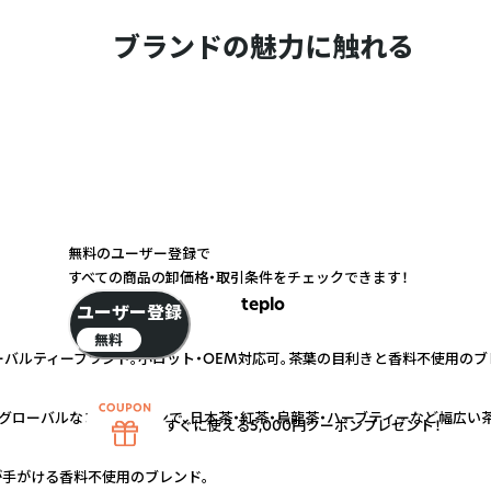
ブランドの魅力に触れる
無料のユーザー登録で
すべての商品の卸価格・取引条件をチェックできます！
teplo
ユーザー登録
無料
ーバルティーブランド。小ロット・OEM対応可。茶葉の目利きと香料不使用の
むグローバルなコネクションで、日本茶・紅茶・烏龍茶・ハーブティーなど幅広い
すぐに使える5,000円クーポンプレゼント！
手がける香料不使用のブレンド。