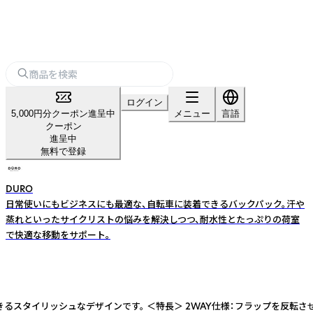
ログイン
5,000円分クーポン進呈中
メニュー
言語
クーポン
進呈中
無料で登録
DURO
日常使いにもビジネスにも最適な、自転車に装着できるバックパック。汗や
蒸れといったサイクリストの悩みを解決しつつ、耐水性とたっぷりの荷室
で快適な移動をサポート。
タイリッシュなデザインです。 ＜特長＞ 2WAY仕様：フラップを反転させ