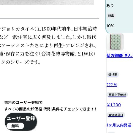
あり
税率
10
%
ョリカタイル）」。1900年代前半、日本統治時
など一般住宅に広く普及しました。しかし時代
はアーティストたちにより再生・アレンジされ、
・保存に力を注ぐ「台湾花磚博物館」とIWIが
菊の錦繍（きん
クのシリーズです。
掛け率
??? %
希望小売価格
無料のユーザー登録で
￥1,200
すべての商品の卸価格・取引条件をチェックできます！
最短発送日
ユーザー登録
1ヶ月以内発送
無料