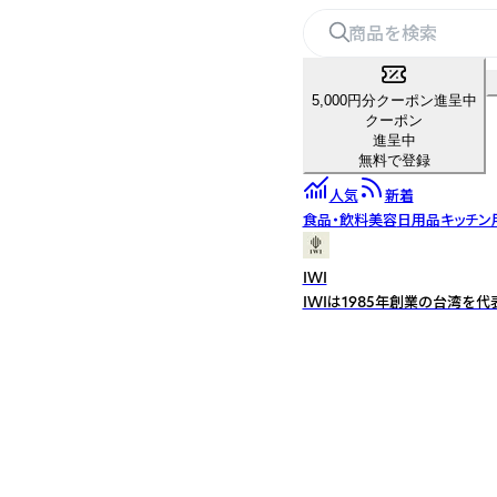
5,000円分クーポン進呈中
クーポン
進呈中
無料で登録
人気
新着
食品・飲料
美容
日用品
キッチン
IWI
IWIは1985年創業の台湾