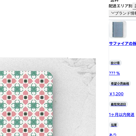
送料
配送エリア別
ブランド情
サファイアの
掛け率
??? %
希望小売価格
￥1,200
最短発送日
1ヶ月以内発送
在庫
あり