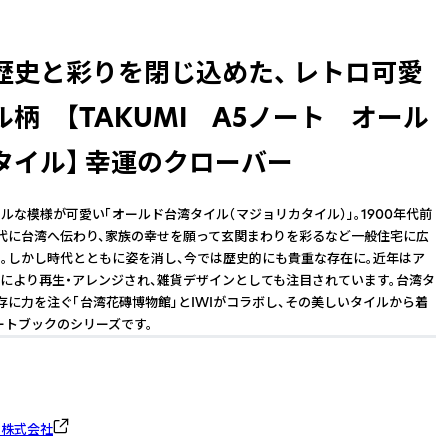
歴史と彩りを閉じ込めた、 レトロ可愛
ル柄 【TAKUMI A5ノート オール
タイル】 幸運のクローバー
ルな模様が可愛い「オールド台湾タイル（マジョリカタイル）」。1900年代前
代に台湾へ伝わり、家族の幸せを願って玄関まわりを彩るなど一般住宅に広
。しかし時代とともに姿を消し、今では歴史的にも貴重な存在に。近年はア
により再生・アレンジされ、雑貨デザインとしても注目されています。台湾タ
存に力を注ぐ「台湾花磚博物館」とIWIがコラボし、その美しいタイルから着
ートブックのシリーズです。
ト株式会社