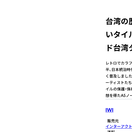
台湾の
いタイ
ド台湾
レトロでカラフ
半、日本統治時
く普及しました
ーティストたち
イルの保護・保
想を得たA5ノ
IWI
販売元
インターアク