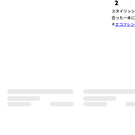
2
スタイリッシ
合った一本に
エコフレン