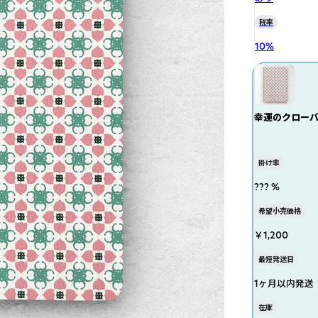
税率
10
%
幸運のクロー
掛け率
??? %
希望小売価格
￥1,200
最短発送日
1ヶ月以内発送
在庫