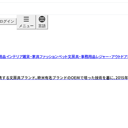
ログイン
メニュー
言語
用品
インテリア雑貨・家具
ファッション
ペット
文房具・事務用品
レジャー・アウトドア
を代表する文房具ブランド。欧米有名ブランドのOEMで培った技術を基に、2015