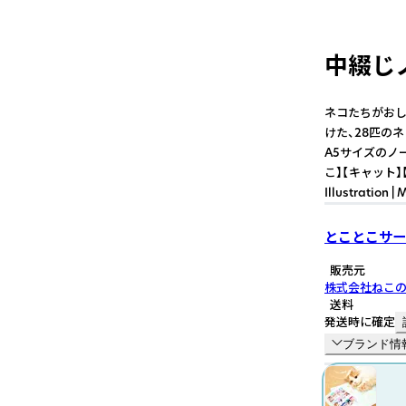
中綴じノ
ネコたちがおし
けた、28匹の
A5サイズのノ
こ】【キャット】【日本
Illustration |
とことこサー
販売元
株式会社ねこ
送料
発送時に確定
ブランド情