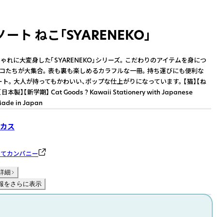
ート ねこ「SYARENEKO」
ゃれに大変身した「SYARENEKO」シリーズ。 こだわりのアイテムを身につ
ネコたちが大集合。 表も裏も楽しめるカラフルな一冊。 持ち運びにも便利な
ート。 大人が持ってもかわいい、ポップな仕上がりになっています。 【猫】【ね
製】【新学期】 Cat Goods ? Kawaii Stationery with Japanese
 Made in Japan
カス
のてカンパニー
詳細
報をさらに表示