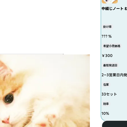
中綴じノート ね
掛け率
??? %
希望小売価格
￥300
最短発送日
2~3営業日内
在庫
33セット
税率
10
%