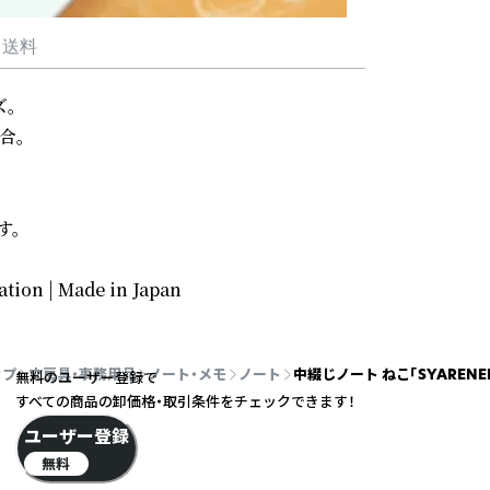
・送料
。

。

。

ation | Made in Japan
ップ
文房具・事務用品
ノート・メモ
ノート
中綴じノート ねこ「SYARENE
無料のユーザー登録で
すべての商品の卸価格・取引条件をチェックできます！
ユーザー登録
無料