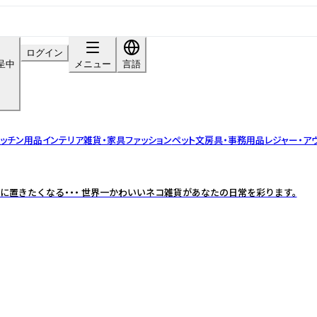
ログイン
呈中
メニュー
言語
ッチン用品
インテリア雑貨・家具
ファッション
ペット
文房具・事務用品
レジャー・ア
に置きたくなる・・・ 世界一かわいいネコ雑貨があなたの日常を彩ります。