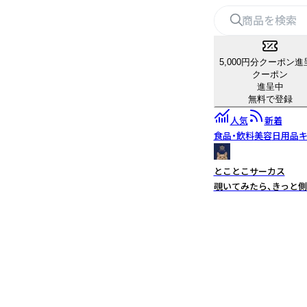
5,000円分クーポン進
クーポン
進呈中
無料で登録
人気
新着
食品・飲料
美容
日用品
キ
とことこサーカス
覗いてみたら、きっと側