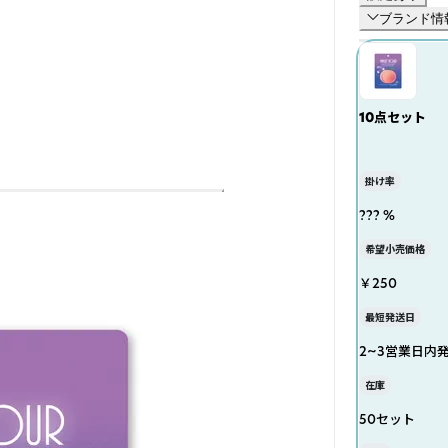
ブランド情
10点セット
掛け率
??? %
希望小売価格
￥250
最短発送日
2~3営業日内
在庫
50セット