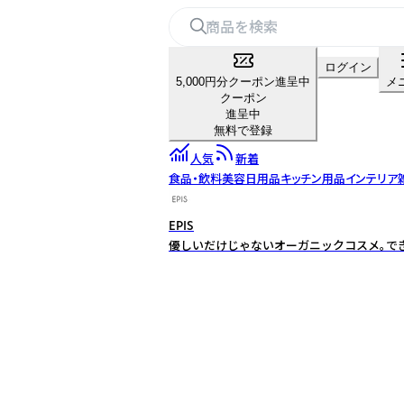
ログイン
5,000円分クーポン進呈中
メ
クーポン
進呈中
無料で登録
人気
新着
食品・飲料
美容
日用品
キッチン用品
インテリア
EPIS
優しいだけじゃないオーガニックコスメ。で