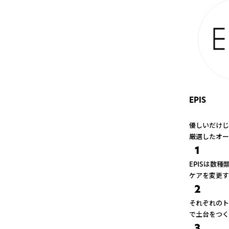
EPIS
優しいだけじ
厳選したオー
1
EPISは数
ケアを変更す
2
それぞれのト
で土台をつく
3