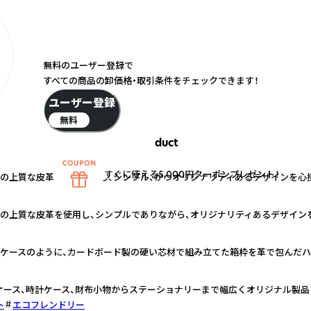
無料のユーザー登録で
すべての商品の卸価格・取引条件をチェックできます！
ユーザー登録
無料
duct
すぐに使える5,000円クーポンプレゼント！
の上質な皮革を主に使用し、シンプル、かつオリジナリティあるデザインを心
の上質な皮革を使用し、シンプルでありながら、オリジナリティあるデザイン
ケースのように、カードボード製の硬い芯材で組み立てた箱枠を革で包んだハ
ケース、時計ケース、財布小物からステーショナリーまで幅広くオリジナル製品
ト
エコフレンドリー