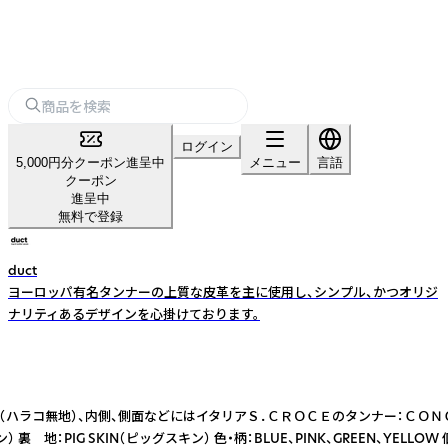
ログイン
5,000円分クーポン進呈中
メニュー
言語
クーポン
進呈中
無料で登録
duct
ヨーロッパ有名タンナーの上質な皮革を主に使用し、シンプル、かつオリジ
ナリティあるデザインを心掛けております。
ATO（ハラコ無地）、内側、側面などにはイタリアＳ．ＣＲＯＣＥのタンナー
 地：PIG SKIN（ピッグスキン） 色・柄：BLUE、PINK、GREEN、YELLO