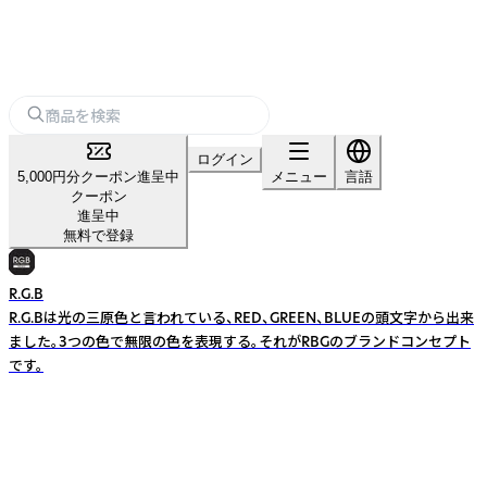
ログイン
5,000円分クーポン進呈中
メニュー
言語
クーポン
進呈中
無料で登録
R.G.B
R.G.Bは光の三原色と言われている、RED、GREEN、BLUEの頭文字から出来
ました。3つの色で無限の色を表現する。それがRBGのブランドコンセプト
です。