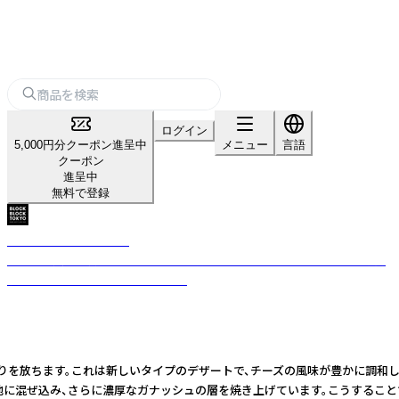
ログイン
5,000円分クーポン進呈中
メニュー
言語
クーポン
進呈中
無料で登録
BLOCKBLOCKTOKYO
アートと美食の街”スペインバスク地方”生まれのバスクチーズケーキ専門
店「BLOCK BLOCK TOKYO」です。
りを放ちます。これは新しいタイプのデザートで、チーズの風味が豊かに調和し
混ぜ込み、さらに濃厚なガナッシュの層を焼き上げています。こうすることで、