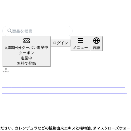
ログイン
5,000円分クーポン進呈中
メニュー
言語
クーポン
進呈中
無料で登録
生活の木
「自然」「健康」「楽しさ」のある生活を日本に提案・普及し続けてきた、ライ
フスタイルカンパニー。 厳選したハーブや精油などをもとに品質の高い商
品をお届けします。
い。 カレンデュラなどの植物由来エキスと植物油、ダマスクローズウォーター