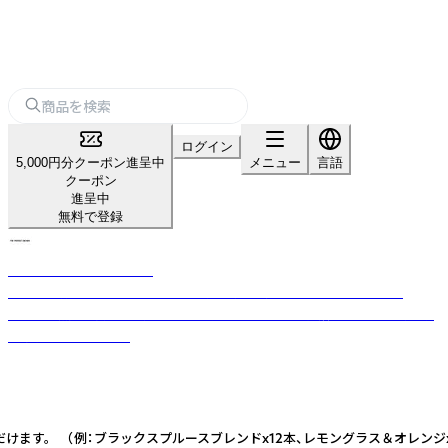
ログイン
5,000円分クーポン進呈中
メニュー
言語
クーポン
進呈中
無料で登録
THE PERFECT ANCHOR
日本人の肌に合うようにアレンジ済の米国製カスチールソープです。
100％天然・無添加で認定オーガニック。これ1本で、洗顔、クレンジング、ボ
ディ洗浄に使えます。
文いただけます。 （例：ブラックスプルースブレンドx12本、レモングラス＆オレン