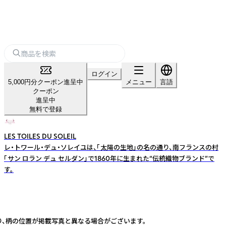
ログイン
5,000円分クーポン進呈中
メニュー
言語
クーポン
進呈中
無料で登録
LES TOILES DU SOLEIL
レ・トワール・デュ・ソレイユは、「太陽の生地」の名の通り、南フランスの村
「サン ロラン デュ セルダン」で1860年に生まれた“伝統織物ブランド”で
す。
り、柄の位置が掲載写真と異なる場合がございます。