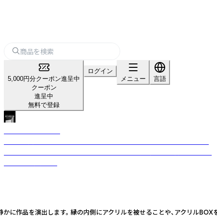
ログイン
5,000円分クーポン進呈中
メニュー
言語
クーポン
進呈中
無料で登録
ALUMIUM sereies
額縁を製造して50年のアルナがおくるプレミアムフレームシリーズです。
シンプルで機能的なデザイン、細部まで考えた素材、職人の技術により出来
上がった製品です。
感が静かに作品を演出します。 縁の内側にアクリルを被せることや、アクリルBO