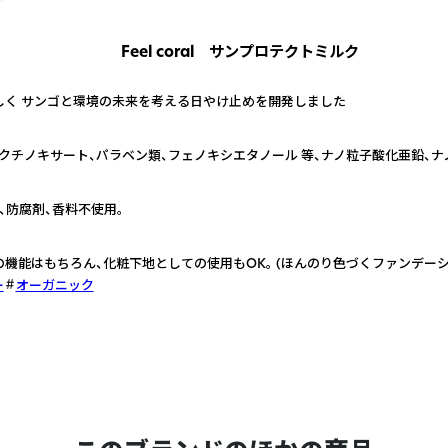
Feel coral サンプロテクトミルク
しく サンゴと環境の未来を考える日やけ止めを開発しました
クチノキサート、パラベン類、フェノキシエタノール 等、ナノ粒子酸化亜鉛、ナ
、防腐剤、香料不使用。
機能はもちろん、化粧下地としての使用もOK。 (ほんのり色づくファンデーシ
ー
オーガニック