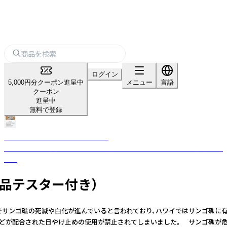
ログイン
5,000円分クーポン進呈中
メニュー
言語
クーポン
進呈中
無料で登録
Feel coral サンプロテクトミルク
サンゴに優しく美しく サンゴと環境の未来を考える日やけ止めを開発しま
した
現品テスター付き）
海でサンゴ礁の死滅や白化が進んでいると言われており、ハワイではサンゴ礁に
剤などが配合された日やけ止めの使用が禁止されてしまいました。 サンゴ礁が危