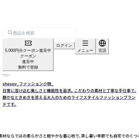
ログイン
5,000円分クーポン進呈中
メニュー
言語
クーポン
進呈中
無料で登録
shesay‗ファッション小物‗
日常に溶け込む美しさと機能性を追求。 こだわりの素材と丁寧な手仕事で、
静かなときめきを添える大人のためのライフスタイルファッションブラン
ドです。
素材ならではの柔らかさと軽やかな着心地で、蒸し暑い季節でも自宅でのくつ