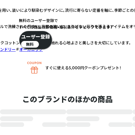
を用い、装いにより馴染むデザインに。流行に寄らない定番を軸に、季節ごとの
無料のユーザー登録で
プルで洗練された佇まい。日常の装いに、さりげない彩りを添えるアイテムをオ
すべての商品の卸価格・取引条件をチェックできます！
ユーザー登録
クコットン、リネンなど、肌に触れる心地よさと美しさを大切にしています。
無料
ンドリー
オーガニック
すぐに使える5,000円クーポンプレゼント！
このブランドのほかの商品