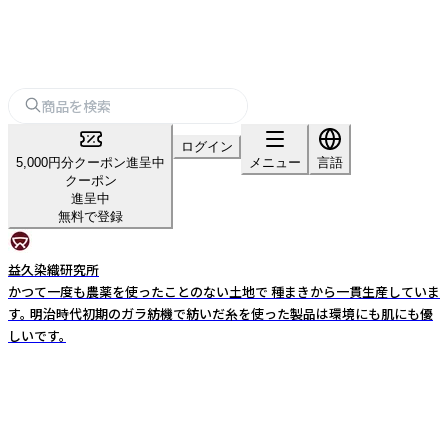
ログイン
5,000円分クーポン進呈中
メニュー
言語
クーポン
進呈中
無料で登録
益久染織研究所
かつて一度も農薬を使ったことのない土地で 種まきから一貫生産していま
す。 明治時代初期のガラ紡機で紡いだ糸を使った製品は環境にも肌にも優
しいです。