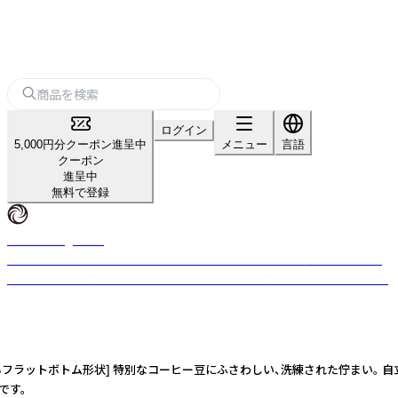
ログイン
5,000円分クーポン進呈中
メニュー
言語
クーポン
進呈中
無料で登録
GeoPosting Pack
環境に配慮しつつ、ポスト投函に対応した食品用自立袋。美しく自立し、薄
型設計でポスト投函可能。サステナブルでブランド価値を高める包材です。
ラットボトム形状] 特別なコーヒー豆にふさわしい、洗練された佇まい。 自
です。