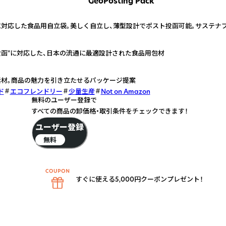
GeoPosting Pack
に対応した食品用自立袋。美しく自立し、薄型設計でポスト投函可能。サステナ
投函"に対応した、日本の流通に最適設計された食品用包材
素材。商品の魅力を引き立たせるパッケージ提案
ド
エコフレンドリー
少量生産
Not on Amazon
無料のユーザー登録で
すべての商品の卸価格・取引条件をチェックできます！
ユーザー登録
無料
すぐに使える5,000円クーポンプレゼント！